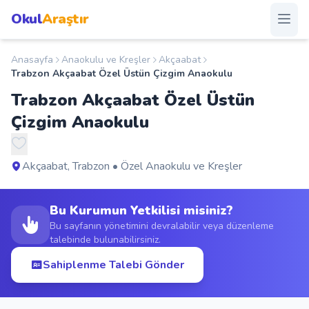
Okul
Araştır
Anasayfa
Anaokulu ve Kreşler
Akçaabat
Anasayfa
Trabzon Akçaabat Özel Üstün Çizgim Anaokulu
Trabzon Akçaabat Özel Üstün
Okullar
Çizgim Anaokulu
Şehirler
Akçaabat, Trabzon • Özel Anaokulu ve Kreşler
Kampanyalar
Bu Kurumun Yetkilisi misiniz?
Duyurular
Bu sayfanın yönetimini devralabilir veya düzenleme
talebinde bulunabilirsiniz.
S.S.S.
Sahiplenme Talebi Gönder
Blog