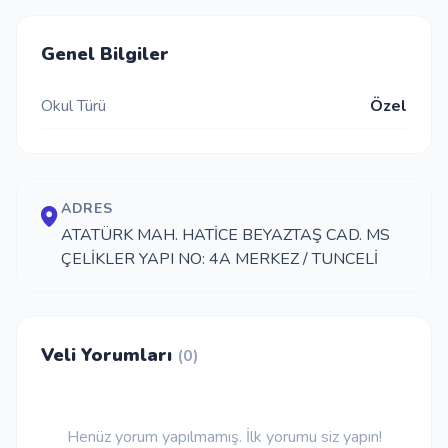
İletişim
Genel Bilgiler
Okul Türü
Özel
Giriş Yap
Kayıt Ol
ADRES
Okul Ekle
ATATÜRK MAH. HATİCE BEYAZTAŞ CAD. MS
ÇELİKLER YAPI NO: 4A MERKEZ / TUNCELİ
Veli Yorumları
(0)
Henüz yorum yapılmamış. İlk yorumu siz yapın!