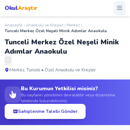
Okul
Araştır
Anasayfa
Anaokulu ve Kreşler
Merkez
Anasayfa
Tunceli Merkez Özel Neşeli Minik Adımlar Anaokulu
Tunceli Merkez Özel Neşeli Minik
Okullar
Adımlar Anaokulu
Şehirler
Merkez, Tunceli • Özel Anaokulu ve Kreşler
Kampanyalar
Bu Kurumun Yetkilisi misiniz?
Duyurular
Bu sayfanın yönetimini devralabilir veya düzenleme
talebinde bulunabilirsiniz.
S.S.S.
Sahiplenme Talebi Gönder
Blog