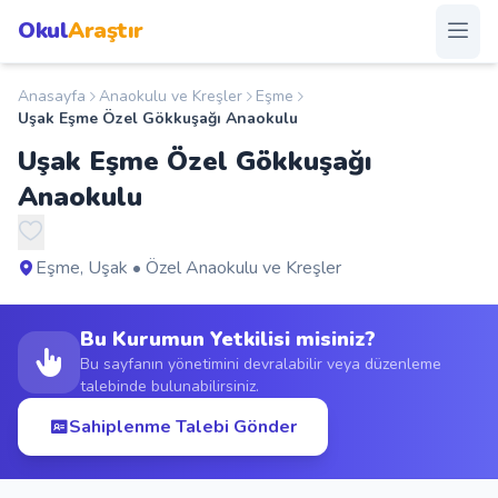
Okul
Araştır
Anasayfa
Anaokulu ve Kreşler
Eşme
Anasayfa
Uşak Eşme Özel Gökkuşağı Anaokulu
Uşak Eşme Özel Gökkuşağı
Okullar
Anaokulu
Şehirler
Eşme, Uşak • Özel Anaokulu ve Kreşler
Kampanyalar
Bu Kurumun Yetkilisi misiniz?
Duyurular
Bu sayfanın yönetimini devralabilir veya düzenleme
talebinde bulunabilirsiniz.
S.S.S.
Sahiplenme Talebi Gönder
Blog