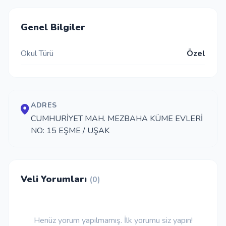
İletişim
Genel Bilgiler
Okul Türü
Özel
Giriş Yap
Kayıt Ol
ADRES
Okul Ekle
CUMHURİYET MAH. MEZBAHA KÜME EVLERİ
NO: 15 EŞME / UŞAK
Veli Yorumları
(0)
Henüz yorum yapılmamış. İlk yorumu siz yapın!