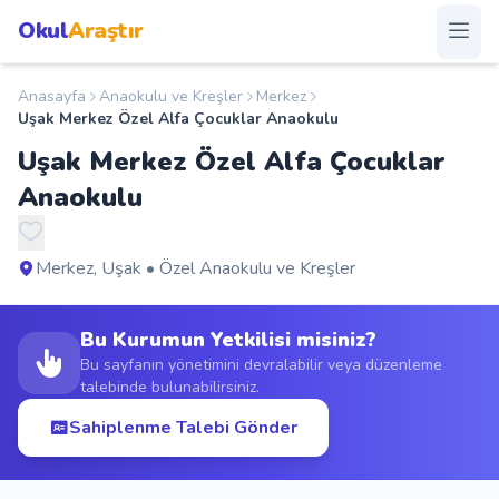
Okul
Araştır
Anasayfa
Anaokulu ve Kreşler
Merkez
Anasayfa
Uşak Merkez Özel Alfa Çocuklar Anaokulu
Uşak Merkez Özel Alfa Çocuklar
Okullar
Anaokulu
Şehirler
Merkez, Uşak • Özel Anaokulu ve Kreşler
Kampanyalar
Bu Kurumun Yetkilisi misiniz?
Duyurular
Bu sayfanın yönetimini devralabilir veya düzenleme
talebinde bulunabilirsiniz.
S.S.S.
Sahiplenme Talebi Gönder
Blog