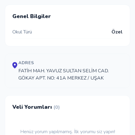
İletişim
Genel Bilgiler
Okul Türü
Özel
Giriş Yap
Kayıt Ol
ADRES
Okul Ekle
FATİH MAH. YAVUZ SULTAN SELİM CAD.
GÖKAY APT. NO: 41A MERKEZ / UŞAK
Veli Yorumları
(0)
Henüz yorum yapılmamış. İlk yorumu siz yapın!