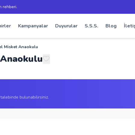
h rehberi.
irler
Kampanyalar
Duyurular
S.S.S.
Blog
İleti
l Misket Anaokulu
 Anaokulu
alebinde bulunabilirsiniz.