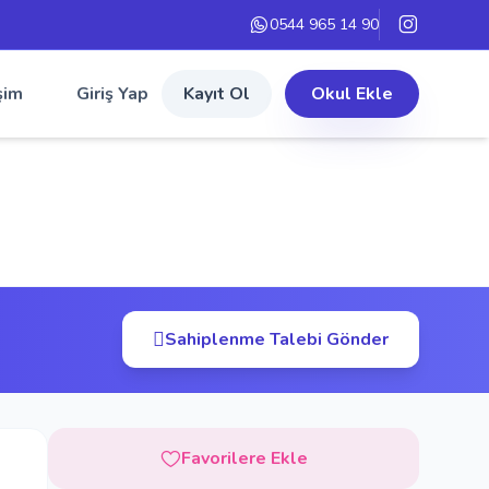
0544 965 14 90
şim
Giriş Yap
Kayıt Ol
Okul Ekle
Sahiplenme Talebi Gönder
Favorilere Ekle