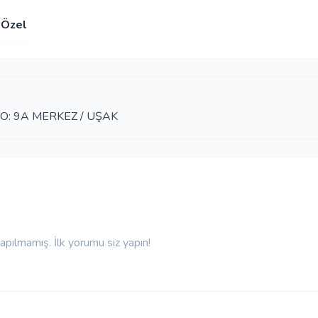
Özel
NO: 9A MERKEZ / UŞAK
pılmamış. İlk yorumu siz yapın!