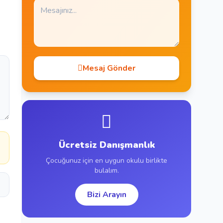
Mesaj Gönder
Ücretsiz Danışmanlık
Çocuğunuz için en uygun okulu birlikte
bulalım.
Bizi Arayın