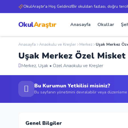
OkulAraştır'a Hoş Geldiniz!Bir okuldan fazlası, doğru terci
Okul
Araştır
Anasayfa
Okullar
Şeh
Anasayfa
Anaokulu ve Kreşler
Merkez
Uşak Merkez Öze
Uşak Merkez Özel Misket
Merkez, Uşak • Özel Anaokulu ve Kreşler
Bu Kurumun Yetkilisi misiniz?
Bu sayfanın yönetimini devralabilir veya düzenleme t
Genel Bilgiler