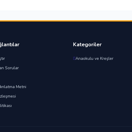
ğlantılar
Kategoriler
tır
Anaokulu ve Kreşler
an Sorular
ınlatma Metni
özleşmesi
litikası