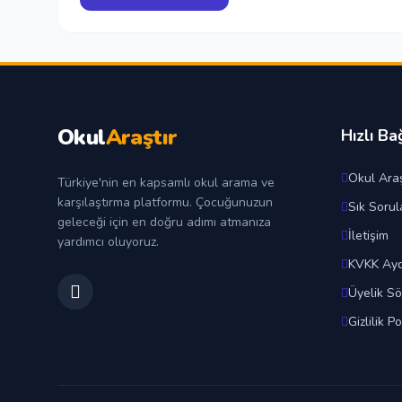
Okul
Araştır
Hızlı Ba
Okul Araş
Türkiye'nin en kapsamlı okul arama ve
karşılaştırma platformu. Çocuğunuzun
Sık Sorul
geleceği için en doğru adımı atmanıza
İletişim
yardımcı oluyoruz.
KVKK Ayd
Üyelik S
Gizlilik Po