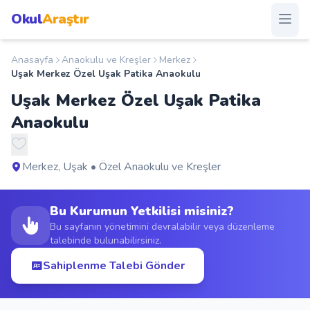
Okul
Araştır
Anasayfa
Anaokulu ve Kreşler
Merkez
Anasayfa
Uşak Merkez Özel Uşak Patika Anaokulu
Uşak Merkez Özel Uşak Patika
Okullar
Anaokulu
Şehirler
Merkez, Uşak • Özel Anaokulu ve Kreşler
Kampanyalar
Bu Kurumun Yetkilisi misiniz?
Duyurular
Bu sayfanın yönetimini devralabilir veya düzenleme
talebinde bulunabilirsiniz.
S.S.S.
Sahiplenme Talebi Gönder
Blog