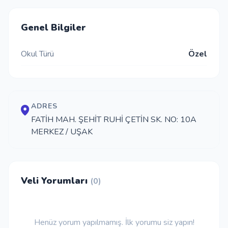
İletişim
Genel Bilgiler
Okul Türü
Özel
Giriş Yap
Kayıt Ol
ADRES
Okul Ekle
FATİH MAH. ŞEHİT RUHİ ÇETİN SK. NO: 10A
MERKEZ / UŞAK
Veli Yorumları
(0)
Henüz yorum yapılmamış. İlk yorumu siz yapın!