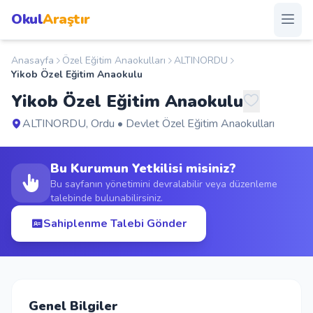
Okul
Araştır
Anasayfa
Özel Eğitim Anaokulları
ALTINORDU
Anasayfa
Yikob Özel Eğitim Anaokulu
Yikob Özel Eğitim Anaokulu
Okullar
ALTINORDU, Ordu • Devlet Özel Eğitim Anaokulları
Şehirler
Bu Kurumun Yetkilisi misiniz?
Kampanyalar
Bu sayfanın yönetimini devralabilir veya düzenleme
talebinde bulunabilirsiniz.
Duyurular
Sahiplenme Talebi Gönder
S.S.S.
Blog
Genel Bilgiler