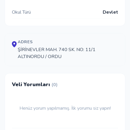
İletişim
Okul Türü
Devlet
Giriş Yap
ADRES
ŞİRİNEVLER MAH. 740 SK. NO: 11/1
Kayıt Ol
ALTINORDU / ORDU
Okul Ekle
Veli Yorumları
(0)
Henüz yorum yapılmamış. İlk yorumu siz yapın!