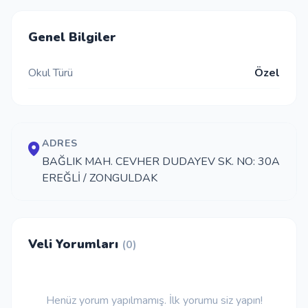
İletişim
Genel Bilgiler
Okul Türü
Özel
Giriş Yap
Kayıt Ol
ADRES
Okul Ekle
BAĞLIK MAH. CEVHER DUDAYEV SK. NO: 30A
EREĞLİ / ZONGULDAK
Veli Yorumları
(0)
Henüz yorum yapılmamış. İlk yorumu siz yapın!