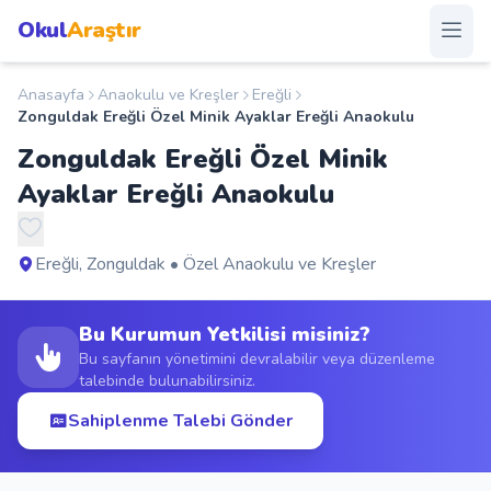
Okul
Araştır
Anasayfa
Anaokulu ve Kreşler
Ereğli
Anasayfa
Zonguldak Ereğli Özel Minik Ayaklar Ereğli Anaokulu
Zonguldak Ereğli Özel Minik
Okullar
Ayaklar Ereğli Anaokulu
Şehirler
Ereğli, Zonguldak • Özel Anaokulu ve Kreşler
Kampanyalar
Bu Kurumun Yetkilisi misiniz?
Duyurular
Bu sayfanın yönetimini devralabilir veya düzenleme
talebinde bulunabilirsiniz.
S.S.S.
Sahiplenme Talebi Gönder
Blog