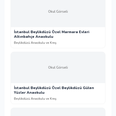
Okul Görseli
İstanbul Beylikdüzü Özel Marmara Evleri
Altınbahçe Anaokulu
Beylikdüzü Anaokulu ve Kreş
Okul Görseli
İstanbul Beylikdüzü Özel Beylikdüzü Gülen
Yüzler Anaokulu
Beylikdüzü Anaokulu ve Kreş