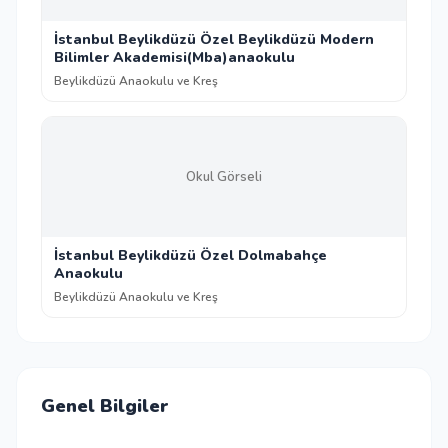
İstanbul Beylikdüzü Özel Beylikdüzü Modern
Bilimler Akademisi(Mba)anaokulu
Beylikdüzü Anaokulu ve Kreş
Okul Görseli
İstanbul Beylikdüzü Özel Dolmabahçe
Anaokulu
Beylikdüzü Anaokulu ve Kreş
Genel Bilgiler