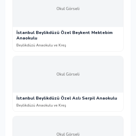
Okul Görseli
İstanbul Beylikdüzü Özel Beykent Mektebim
Anaokulu
Beylikdüzü Anaokulu ve Kreş
Okul Görseli
İstanbul Beylikdüzü Özel Aslı Serpil Anaokulu
Beylikdüzü Anaokulu ve Kreş
Okul Görseli