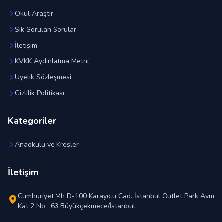
Okul Araştır
Sık Sorulan Sorular
İletişim
KVKK Aydınlatma Metni
Üyelik Sözleşmesi
Gizlilik Politikası
Kategoriler
Anaokulu ve Kreşler
İletişim
Cumhuriyet Mh D-100 Karayolu Cad. İstanbul Outlet Park Avm
Kat 2 No : 63 Büyükçekmece/İstanbul