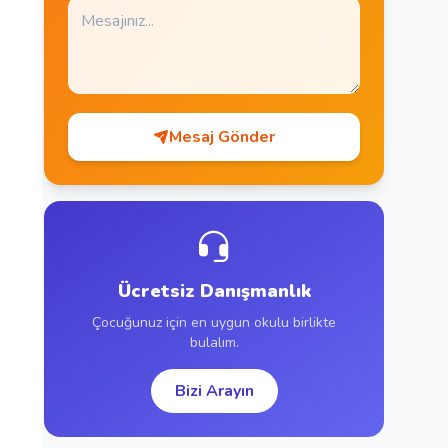
Mesaj Gönder
Ücretsiz Danışmanlık
Çocuğunuz için en uygun okulu birlikte
bulalım.
Bizi Arayın