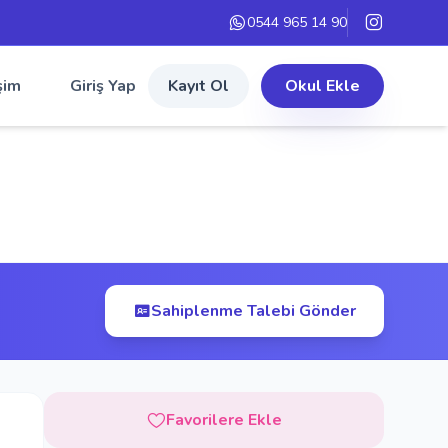
0544 965 14 90
şim
Giriş Yap
Kayıt Ol
Okul Ekle
Sahiplenme Talebi Gönder
Favorilere Ekle