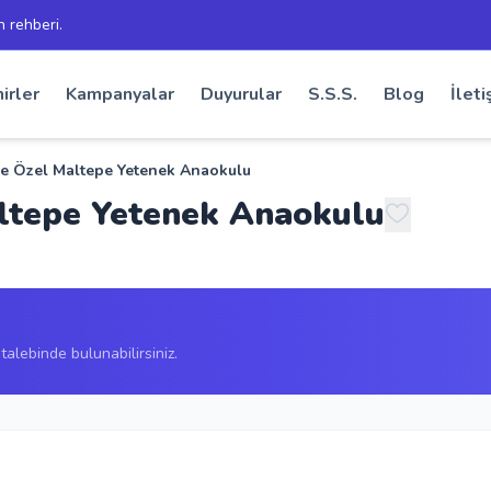
h rehberi.
irler
Kampanyalar
Duyurular
S.S.S.
Blog
İleti
pe Özel Maltepe Yetenek Anaokulu
ltepe Yetenek Anaokulu
alebinde bulunabilirsiniz.