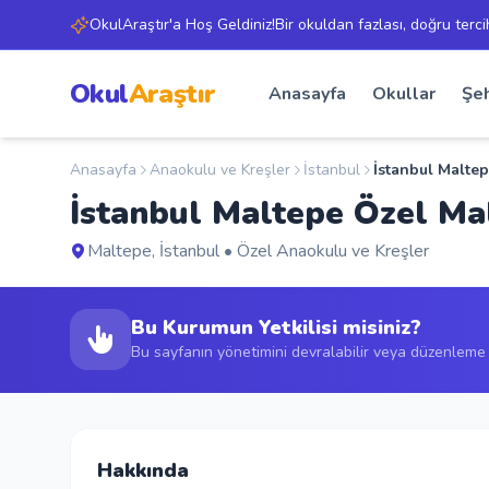
OkulAraştır'a Hoş Geldiniz!Bir okuldan fazlası, doğru terci
Okul
Araştır
Anasayfa
Okullar
Şeh
Anasayfa
Anaokulu ve Kreşler
İstanbul
İstanbul Malte
İstanbul Maltepe Özel Ma
Maltepe, İstanbul • Özel Anaokulu ve Kreşler
Bu Kurumun Yetkilisi misiniz?
Bu sayfanın yönetimini devralabilir veya düzenleme t
Hakkında