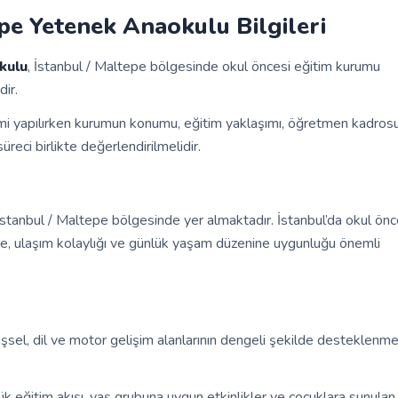
pe Yetenek Anaokulu Bilgileri
kulu
, İstanbul / Maltepe bölgesinde okul öncesi eğitim kurumu
dir.
mi yapılırken kurumun konumu, eğitim yaklaşımı, öğretmen kadrosu
üreci birlikte değerlendirilmelidir.
tanbul / Maltepe bölgesinde yer almaktadır. İstanbul’da okul önc
lçe, ulaşım kolaylığı ve günlük yaşam düzenine uygunluğu önemli
işsel, dil ve motor gelişim alanlarının dengeli şekilde desteklenme
ük eğitim akışı, yaş grubuna uygun etkinlikler ve çocuklara sunulan